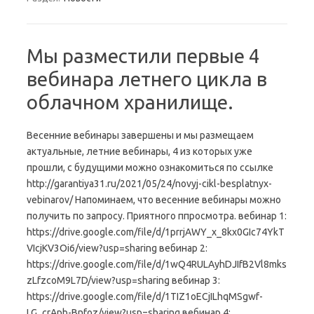
Мы разместили первые 4
вебинара летнего цикла в
облачном хранилище.
Весенние вебинары завершены и мы размещаем
актуальные, летние вебинары, 4 из которых уже
прошли, с будущими можно ознакомиться по ссылке
http://garantiya31.ru/2021/05/24/novyj-cikl-besplatnyx-
vebinarov/ Напоминаем, что весенние вебинары можно
получить по запросу. Приятного ппросмотра. вебинар 1:
https://drive.google.com/file/d/1prrjAWY_x_8kx0GIc74YkT
VIcjKV3Oi6/view?usp=sharing вебинар 2:
https://drive.google.com/file/d/1wQ4RULAyhDJIfB2Vl8mks
zLfzcoM9L7D/view?usp=sharing вебинар 3:
https://drive.google.com/file/d/1TIZ1oECjILhqMSgwf-
LG_crApb-Bnfoz/view?usp=sharing вебинар 4: