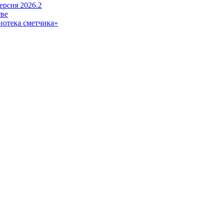
рсия 2026.2
тве
иотека сметчика»