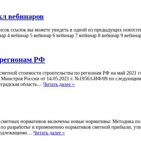
кл вебинаров
список ссылок вы можете увидеть в одной из предыдущих новос
нар 4 вебинар 5 вебинар 6 вебинар 7 вебинар 8 вебинар 9 вебин
 регионам РФ
сметной стоимости строительства по регионам РФ на май 2021 
му Минстроя России от 14.05.2021 г. №19563-ИФ/09 по следующи
инградская область…
Читать далее »
тр сметных нормативов включены новые нормативы: Методика по
 по разработке и применению нормативов сметной прибыли, утв
е подлежащими…
Читать далее »