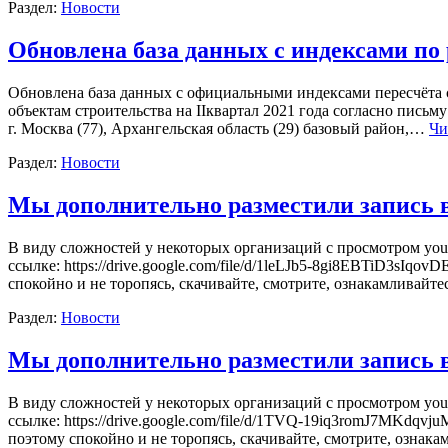
Раздел:
Новости
Обновлена база данных с индексами по
Обновлена база данных с официальными индексами пересчёта 
объектам строительства на IIквартал 2021 года согласно письм
г. Москва (77), Архангельская область (29) базовый район,…
Чи
Раздел:
Новости
Мы дополнительно разместили запись ве
В виду сложностей у некоторых организаций с просмотром you
ссылке: https://drive.google.com/file/d/1leLJb5-8gi8EBTiD3sIq
спокойно и не торопясь, скачивайте, смотрите, ознакамливайтес
Раздел:
Новости
Мы дополнительно разместили запись ве
В виду сложностей у некоторых организаций с просмотром you
ссылке: https://drive.google.com/file/d/1TVQ-19iq3romJ7MKdqv
поэтому спокойно и не торопясь, скачивайте, смотрите, ознака