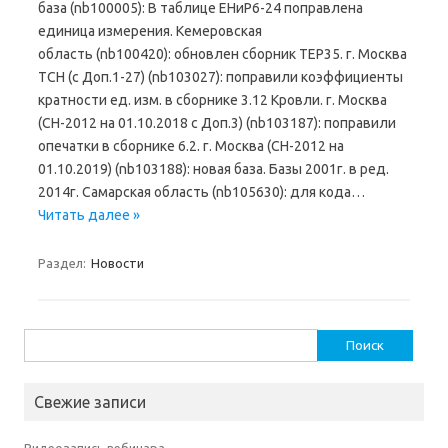
база (nb100005): В таблице ЕНиР6-24 поправлена
единица измерения. Кемеровская
область (nb100420): обновлен сборник ТЕР35. г. Москва
ТСН (с Доп.1-27) (nb103027): поправили коэффициенты
кратности ед. изм. в сборнике 3.12 Кровли. г. Москва
(СН-2012 на 01.10.2018 с Доп.3) (nb103187): поправили
опечатки в сборнике 6.2. г. Москва (СН-2012 на
01.10.2019) (nb103188): новая база. Базы 2001г. в ред.
2014г. Самарская область (nb105630): для кода…
Читать далее »
Раздел:
Новости
Найти:
Свежие записи