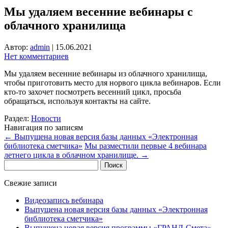
Мы удаляем весенние вебинары с
облачного хранилища
Автор:
admin
|
15.06.2021
Нет комментариев
Мы удаляем весенние вебинары из облачного хранилища,
чтобы приготовить место для норвого цикла вебинаров. Если
кто-то захочет посмотреть весенний цикл, просьба
обращаться, используя контакты на сайте.
Раздел:
Новости
Навигация по записям
←
Выпущена новая версия базы данных «Электронная
библиотека сметчика»
Мы разместили первые 4 вебинара
летнего цикла в облачном хранилище.
→
Найти:
Свежие записи
Видеозапись вебинара
Выпущена новая версия базы данных «Электронная
библиотека сметчика»
Выпущена новая версия программы «ГРАНД-Смета» —