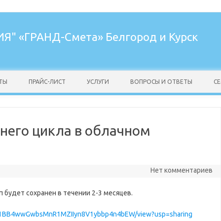
ИЯ"
«ГРАНД-Смета» Белгород и Курск
ТЫ
ПРАЙС-ЛИСТ
УСЛУГИ
ВОПРОСЫ И ОТВЕТЫ
С
него цикла в облачном
Нет комментариев
 будет сохранен в течении 2-3 месяцев.
le/d/1BB4wwGwbsMnR1MZIIyn8V1ybbp4n4bEW/view?usp=sharing