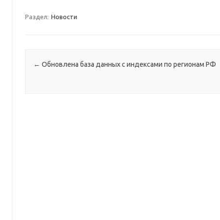
Раздел:
Новости
Навигация по записям
←
Обновлена база данных с индексами по регионам РФ