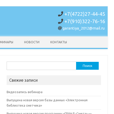
+7(4722)27-44-45
+7(910)322-76-16
garantiya_2012@mail.ru
ЕМИНАРЫ
НОВОСТИ
КОНТАКТЫ
Найти:
Свежие записи
Видеозапись вебинара
Выпущена новая версия базы данных «Электронная
библиотека сметчика»
Выпущена новая версия программы «ГРАНД-Смета» —