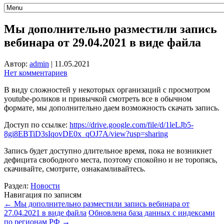
Мы дополнительно разместили запись
вебинара от 29.04.2021 в виде файла
Автор:
admin
|
11.05.2021
Нет комментариев
В виду сложностей у некоторых организаций с просмотром
youtube-роликов и привычкой смотреть все в обычном
формате, мы дополнительно даем возможность скачать запись.
Доступ по ссылке:
https://drive.google.com/file/d/1leLJb5-
8gi8EBTiD3sIqovDE0x_qOJ7A/view?usp=sharing
Запись будет доступно длительное время, пока не возникнет
дефицита свободного места, поэтому спокойно и не торопясь,
скачивайте, смотрите, ознакамливайтесь.
Раздел:
Новости
Навигация по записям
←
Мы дополнительно разместили запись вебинара от
27.04.2021 в виде файла
Обновлена база данных с индексами
по регионам РФ
→