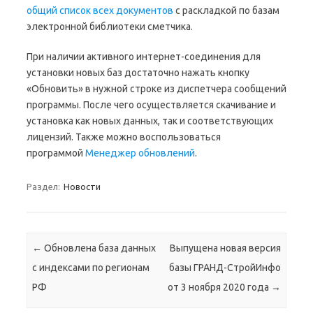
общий список всех документов
с раскладкой по базам
электронной библиотеки сметчика.
При наличии активного интернет-соединения для
установки новых баз достаточно нажать кнопку
«Обновить» в нужной строке из диспетчера сообщений
программы. После чего осуществляется скачивание и
установка как новых данных, так и соответствующих
лицензий. Также можно воспользоваться
программой
Менеджер обновлений
.
Раздел:
Новости
Навигация по записям
←
Обновлена база данных
Выпущена новая версия
с индексами по регионам
базы ГРАНД-СтройИнфо
РФ
от 3 ноября 2020 года
→