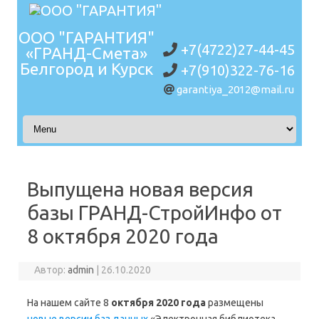
ООО "ГАРАНТИЯ"
+7(4722)27-44-45
«ГРАНД-Смета»
Белгород и Курск
+7(910)322-76-16
garantiya_2012@mail.ru
Перейти к содержимому
Выпущена новая версия
базы ГРАНД-СтройИнфо от
8 октября 2020 года
Автор:
admin
|
26.10.2020
На нашем сайте 8
октября 2020 года
размещены