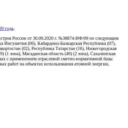
20 года
.
нстроя России от 30.09.2020 г. №38874-ИФ/09 по следующим
ика Ингушетия (06), Кабардино-Балкарская Республика (07),
кортостан (02), Республика Татарстан (16), Нижегородская
9) (1 зона), Магаданская область (49) (2 зона), Сахалинская
емых с применением отраслевой сметно-нормативной базы
жных работ на объектах использования атомной энергии,