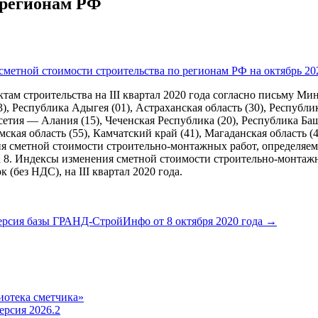
 регионам РФ
метной стоимости строительства по регионам РФ на октябрь 20
ам строительства на III квартал 2020 года согласно письму Ми
3), Республика Адыгея (01), Астраханская область (30), Республ
етия — Алания (15), Чеченская Республика (20), Республика Баш
мская область (55), Камчатский край (41), Магаданская область (4
ения сметной стоимости строительно-монтажных работ, определя
лава 8. Индексы изменения сметной стоимости строительно-монта
без НДС), на III квартал 2020 года.
рсия базы ГРАНД-СтройИнфо от 8 октября 2020 года
→
иотека сметчика»
рсия 2026.2