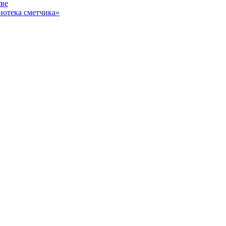
тве
иотека сметчика»