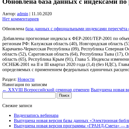
Обновлена база данных с индексами по
Автор:
admin
|
11.10.2020
Нет комментариев
Обновлена
база данных с официальными индексами пересчёта с
Добавлены прогнозные индексы к ФЕР-2001/ТЕР-2001 по объект
регионам РФ: Калужская область (40), Новгородская область (5
Карачаево-Черкесская Республика (09), Республика Северная Ос
область (52), Саратовская область (64), Республика Тыва (17), О
область (65), Республика Крым (91), Глава 5. Индексы измен
ОСНБЖ-2001 на II и III квартал 2020 года (1,4) (без НДС), Г
определяемых с применением федеральных единичных расценок (
Раздел:
Новости
Навигация по записям
←
XXVIII Всероссийский семинар отменен
Выпущена новая ве
Найти:
Свежие записи
Видеозапись вебинара
Выпущена новая версия базы данных «Электронная библ
Выпущена новая версия программы «ГРАНД-Смета» — ве