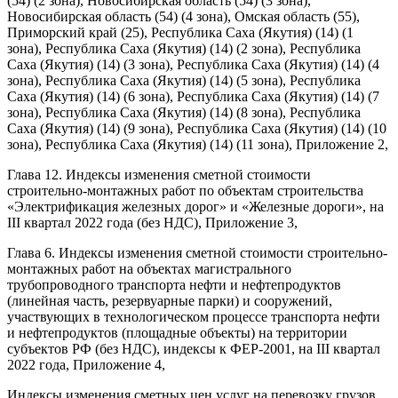
(54) (2 зона), Новосибирская область (54) (3 зона),
Новосибирская область (54) (4 зона), Омская область (55),
Приморский край (25), Республика Саха (Якутия) (14) (1
зона), Республика Саха (Якутия) (14) (2 зона), Республика
Саха (Якутия) (14) (3 зона), Республика Саха (Якутия) (14) (4
зона), Республика Саха (Якутия) (14) (5 зона), Республика
Саха (Якутия) (14) (6 зона), Республика Саха (Якутия) (14) (7
зона), Республика Саха (Якутия) (14) (8 зона), Республика
Саха (Якутия) (14) (9 зона), Республика Саха (Якутия) (14) (10
зона), Республика Саха (Якутия) (14) (11 зона), Приложение 2,
Глава 12. Индексы изменения сметной стоимости
строительно-монтажных работ по объектам строительства
«Электрификация железных дорог» и «Железные дороги», на
III квартал 2022 года (без НДС), Приложение 3,
Глава 6. Индексы изменения сметной стоимости строительно-
монтажных работ на объектах магистрального
трубопроводного транспорта нефти и нефтепродуктов
(линейная часть, резервуарные парки) и сооружений,
участвующих в технологическом процессе транспорта нефти
и нефтепродуктов (площадные объекты) на территории
субъектов РФ (без НДС), индексы к ФЕР-2001, на III квартал
2022 года, Приложение 4,
Индексы изменения сметных цен услуг на перевозку грузов