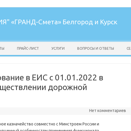
ИЯ"
«ГРАНД-Смета» Белгород и Курск
ТЫ
ПРАЙС-ЛИСТ
УСЛУГИ
ВОПРОСЫ И ОТВЕТЫ
С
ание в ЕИС с 01.01.2022 в
существлении дорожной
Нет комментариев
ное казначейство совместно с Минстроем России и
священный особенностям применения функционала