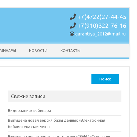
+7(4722)27-44-45
+7(910)322-76-16
garantiya_2012@mail.ru
ЕМИНАРЫ
НОВОСТИ
КОНТАКТЫ
Найти:
Свежие записи
Видеозапись вебинара
Выпущена новая версия базы данных «Электронная
библиотека сметчика»
Выпущена новая версия программы «ГРАНД-Смета» —