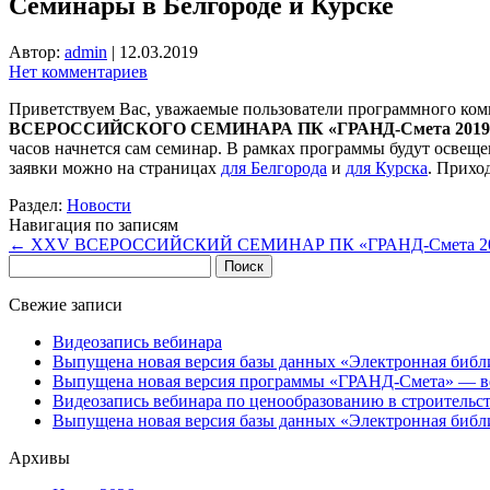
Семинары в Белгороде и Курске
Автор:
admin
|
12.03.2019
Нет комментариев
Приветствуем Вас, уважаемые пользователи программного комп
ВСЕРОССИЙСКОГО СЕМИНАРА ПК «ГРАНД-Смета 2019
часов начнется сам семинар. В рамках программы будут освеще
заявки можно на страницах
для Белгорода
и
для Курска
. Прихо
Раздел:
Новости
Навигация по записям
←
XXV ВСЕРОССИЙСКИЙ СЕМИНАР ПК «ГРАНД-Смета 201
Найти:
Свежие записи
Видеозапись вебинара
Выпущена новая версия базы данных «Электронная библ
Выпущена новая версия программы «ГРАНД-Смета» — ве
Видеозапись вебинара по ценообразованию в строительс
Выпущена новая версия базы данных «Электронная библ
Архивы