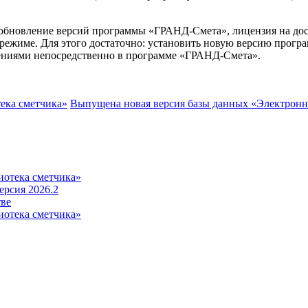
бновление версий программы «ГРАНД-Смета», лицензия на дос
м режиме. Для этого достаточно: установить новую версию про
бщениями непосредственно в программе «ГРАНД-Смета».
ека сметчика»
Выпущена новая версия базы данных «Электронн
иотека сметчика»
рсия 2026.2
тве
иотека сметчика»