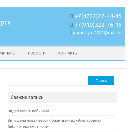
+7(4722)27-44-45
урск
+7(910)322-76-16
garantiya_2012@mail.ru
ЕМИНАРЫ
НОВОСТИ
КОНТАКТЫ
Найти:
Свежие записи
Видеозапись вебинара
Выпущена новая версия базы данных «Электронная
библиотека сметчика»