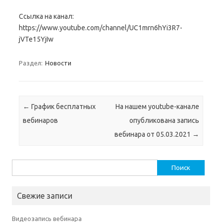
Ссылка на канал:
https://www.youtube.com/channel/UC1mrn6hYi3R7-
jVTe15YjIw
Раздел:
Новости
Навигация по записям
←
График бесплатных
На нашем youtube-канале
вебинаров
опубликована запись
вебинара от 05.03.2021
→
Найти:
Свежие записи
Видеозапись вебинара